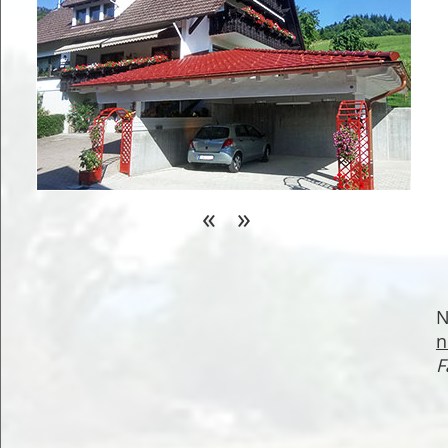
«
»
N
n
F