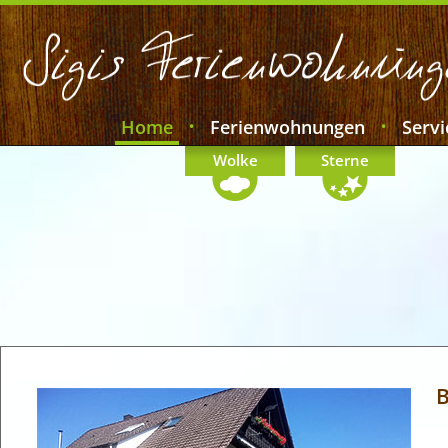
Home
Ferienwohnungen
Servi
•
•
Wolke
Sterne
B